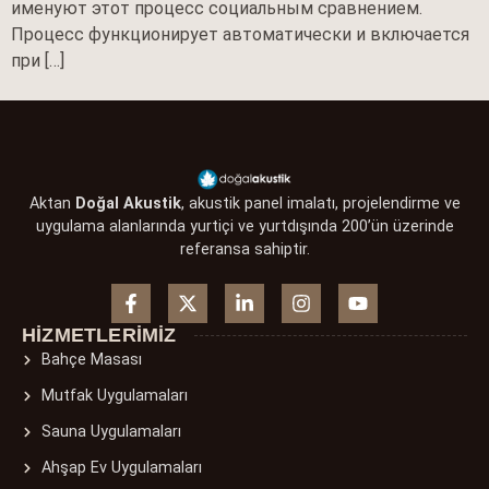
именуют этот процесс социальным сравнением.
Процесс функционирует автоматически и включается
при […]
Aktan
Doğal Akustik
, akustik panel imalatı, projelendirme ve
uygulama alanlarında yurtiçi ve yurtdışında 200’ün üzerinde
referansa sahiptir.
HIZMETLERIMIZ
Bahçe Masası
Mutfak Uygulamaları
Sauna Uygulamaları
Ahşap Ev Uygulamaları