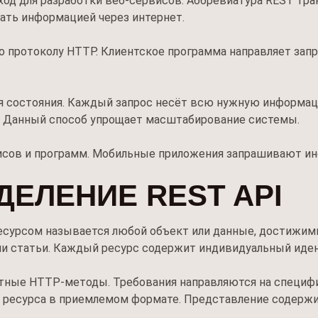
д для разработки веб-сервисов. Аббревиатура REST тракту
ать информацией через интернет.
протоколу HTTP. Клиентское программа направляет запро
ия состояния. Каждый запрос несёт всю нужную информац
. Данный способ упрощает масштабирование системы.
исов и программ. Мобильные приложения запрашивают ин
ЕЛЕНИЕ REST API
Ресурсом называется любой объект или данные, достижи
или статьи. Каждый ресурс содержит индивидуальный иде
ртные HTTP-методы. Требования направляются на специф
 ресурса в приемлемом формате. Представление содержи