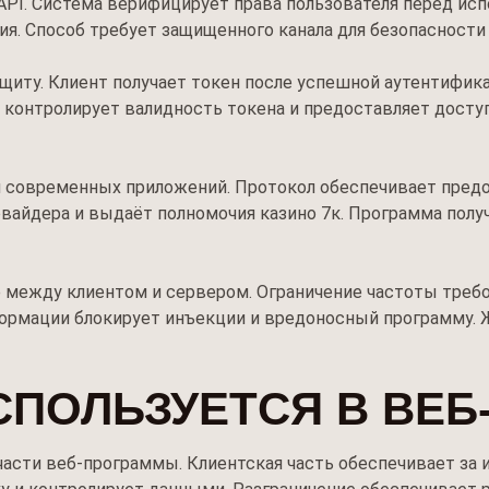
API. Система верифицирует права пользователя перед ис
ия. Способ требует защищенного канала для безопасности 
иту. Клиент получает токен после успешной аутентификац
ер контролирует валидность токена и предоставляет дос
ля современных приложений. Протокол обеспечивает пред
овайдера и выдаёт полномочия казино 7к. Программа пол
между клиентом и сервером. Ограничение частоты треб
формации блокирует инъекции и вредоносный программу.
ИСПОЛЬЗУЕТСЯ В ВЕ
d части веб-программы. Клиентская часть обеспечивает за