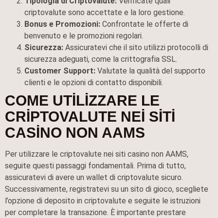
Tipologia di Criptovalute:
Verificate quali
criptovalute sono accettate e la loro gestione.
Bonus e Promozioni:
Confrontate le offerte di
benvenuto e le promozioni regolari.
Sicurezza:
Assicuratevi che il sito utilizzi protocolli di
sicurezza adeguati, come la crittografia SSL.
Customer Support:
Valutate la qualità del supporto
clienti e le opzioni di contatto disponibili.
COME UTILIZZARE LE
CRIPTOVALUTE NEI SITI
CASINO NON AAMS
Per utilizzare le criptovalute nei siti casino non AAMS,
seguite questi passaggi fondamentali. Prima di tutto,
assicuratevi di avere un wallet di criptovalute sicuro.
Successivamente, registratevi su un sito di gioco, scegliete
l’opzione di deposito in criptovalute e seguite le istruzioni
per completare la transazione. È importante prestare