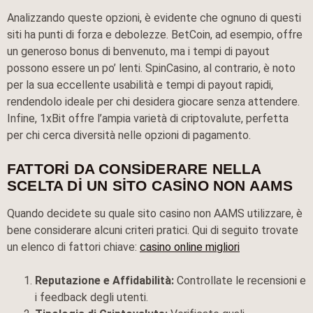
Analizzando queste opzioni, è evidente che ognuno di questi
siti ha punti di forza e debolezze. BetCoin, ad esempio, offre
un generoso bonus di benvenuto, ma i tempi di payout
possono essere un po’ lenti. SpinCasino, al contrario, è noto
per la sua eccellente usabilità e tempi di payout rapidi,
rendendolo ideale per chi desidera giocare senza attendere.
Infine, 1xBit offre l’ampia varietà di criptovalute, perfetta
per chi cerca diversità nelle opzioni di pagamento.
FATTORI DA CONSIDERARE NELLA
SCELTA DI UN SITO CASINO NON AAMS
Quando decidete su quale sito casino non AAMS utilizzare, è
bene considerare alcuni criteri pratici. Qui di seguito trovate
un elenco di fattori chiave:
casino online migliori
Reputazione e Affidabilità:
Controllate le recensioni e
i feedback degli utenti.