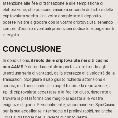
attenzione alle fee di transazione e alle tempistiche di
elaborazione, che possono variare a seconda del sito e della
criptovaluta scelta. Una volta completato il deposito,
potete iniziare a giocare con la vostra criptovaluta, tenendo
sempre d’occhio eventuali promozioni dedicate ai pagamenti
in crypto.
CONCLUSIONE
In conclusione, il
ruolo delle criptovalute nei siti casino
non AAMS
è di fondamentale importanza, offrendo agli
utenti una serie di vantaggi, dalla sicurezza alla velocità delle
transazioni. Scegliere il sito giusto richiede attenzione e
ricerca, ma focussandosi su aspetti come la reputazione, i
tipi di criptovalute accettate e la facilità d’uso, riuscirete a
trovare la piattaforma che meglio si adatta alle vostre
esigenze di gioco. Personalmente, raccomanderei SpinCasino
per la sua eccellente interfaccia e i prelievi rapidi, ma anche
1xBit si distingue per la varietà di criptovalute.