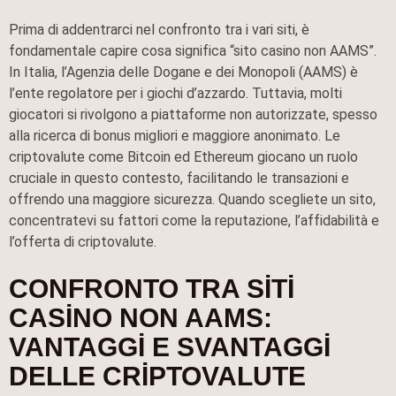
Prima di addentrarci nel confronto tra i vari siti, è
fondamentale capire cosa significa “sito casino non AAMS”.
In Italia, l’Agenzia delle Dogane e dei Monopoli (AAMS) è
l’ente regolatore per i giochi d’azzardo. Tuttavia, molti
giocatori si rivolgono a piattaforme non autorizzate, spesso
alla ricerca di bonus migliori e maggiore anonimato. Le
criptovalute come Bitcoin ed Ethereum giocano un ruolo
cruciale in questo contesto, facilitando le transazioni e
offrendo una maggiore sicurezza. Quando scegliete un sito,
concentratevi su fattori come la reputazione, l’affidabilità e
l’offerta di criptovalute.
CONFRONTO TRA SITI
CASINO NON AAMS:
VANTAGGI E SVANTAGGI
DELLE CRIPTOVALUTE