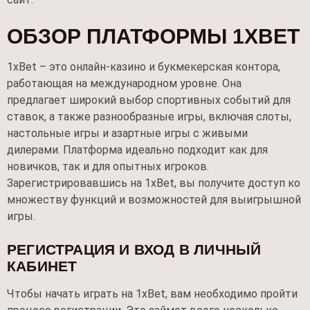
ОБЗОР ПЛАТФОРМЫ 1XBET
1xBet – это онлайн-казино и букмекерская контора,
работающая на международном уровне. Она
предлагает широкий выбор спортивных событий для
ставок, а также разнообразные игры, включая слоты,
настольные игры и азартные игры с живыми
дилерами. Платформа идеально подходит как для
новичков, так и для опытных игроков.
Зарегистрировавшись на 1xBet, вы получите доступ ко
множеству функций и возможностей для выигрышной
игры.
РЕГИСТРАЦИЯ И ВХОД В ЛИЧНЫЙ
КАБИНЕТ
Чтобы начать играть на 1xBet, вам необходимо пройти