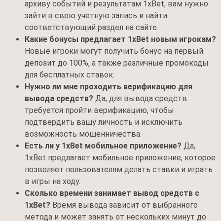
архиву событий и результатам 1xBet, вам нужно
зайти в свою учетную запись и найти
соответствующий раздел на сайте.
Какие бонусы предлагает 1xBet новым игрокам?
Новые игроки могут получить бонус на первый
депозит до 100%, а также различные промокоды
для бесплатных ставок.
Нужно ли мне проходить верификацию для
вывода средств?
Да, для вывода средств
требуется пройти верификацию, чтобы
подтвердить вашу личность и исключить
возможность мошенничества.
Есть ли у 1xBet мобильное приложение?
Да,
1xBet предлагает мобильное приложение, которое
позволяет пользователям делать ставки и играть
в игры на ходу.
Сколько времени занимает вывод средств с
1xBet?
Время вывода зависит от выбранного
метода и может занять от нескольких минут до