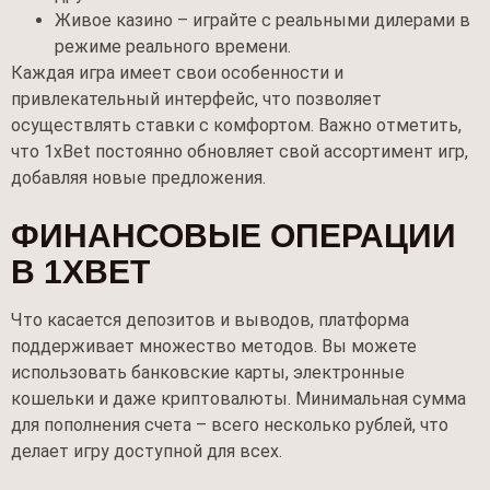
Живое казино – играйте с реальными дилерами в
режиме реального времени.
Каждая игра имеет свои особенности и
привлекательный интерфейс, что позволяет
осуществлять ставки с комфортом. Важно отметить,
что 1xBet постоянно обновляет свой ассортимент игр,
добавляя новые предложения.
ФИНАНСОВЫЕ ОПЕРАЦИИ
В 1XBET
Что касается депозитов и выводов, платформа
поддерживает множество методов. Вы можете
использовать банковские карты, электронные
кошельки и даже криптовалюты. Минимальная сумма
для пополнения счета – всего несколько рублей, что
делает игру доступной для всех.