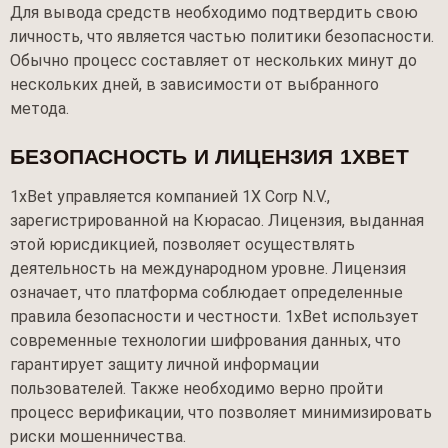
Для вывода средств необходимо подтвердить свою
личность, что является частью политики безопасности.
Обычно процесс составляет от нескольких минут до
нескольких дней, в зависимости от выбранного
метода.
БЕЗОПАСНОСТЬ И ЛИЦЕНЗИЯ 1XBET
1xBet управляется компанией 1X Corp N.V.,
зарегистрированной на Кюрасао. Лицензия, выданная
этой юрисдикцией, позволяет осуществлять
деятельность на международном уровне. Лицензия
означает, что платформа соблюдает определенные
правила безопасности и честности. 1xBet использует
современные технологии шифрования данных, что
гарантирует защиту личной информации
пользователей. Также необходимо верно пройти
процесс верификации, что позволяет минимизировать
риски мошенничества.