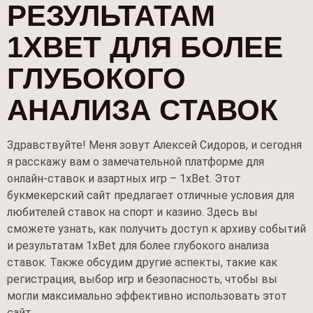
РЕЗУЛЬТАТАМ
1XBET ДЛЯ БОЛЕЕ
ГЛУБОКОГО
АНАЛИЗА СТАВОК
Здравствуйте! Меня зовут Алексей Сидоров, и сегодня
я расскажу вам о замечательной платформе для
онлайн-ставок и азартных игр – 1xBet. Этот
букмекерский сайт предлагает отличные условия для
любителей ставок на спорт и казино. Здесь вы
сможете узнать, как получить доступ к архиву событий
и результатам 1xBet для более глубокого анализа
ставок. Также обсудим другие аспекты, такие как
регистрация, выбор игр и безопасность, чтобы вы
могли максимально эффективно использовать этот
сайт.