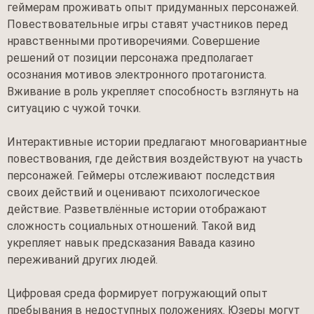
геймерам проживать опыт придуманных персонажей.
Повествовательные игры ставят участников перед
нравственными противоречиями. Совершение
решений от позиции персонажа предполагает
осознания мотивов электронного протагониста.
Вживание в роль укрепляет способность взглянуть на
ситуацию с чужой точки.
Интерактивные истории предлагают многовариантные
повествования, где действия воздействуют на участь
персонажей. Геймеры отслеживают последствия
своих действий и оценивают психологическое
действие. Разветвлённые истории отображают
сложность социальных отношений. Такой вид
укрепляет навык предсказания Вавада казино
переживаний других людей.
Цифровая среда формирует погружающий опыт
пребывания в недоступных положениях. Юзеры могут