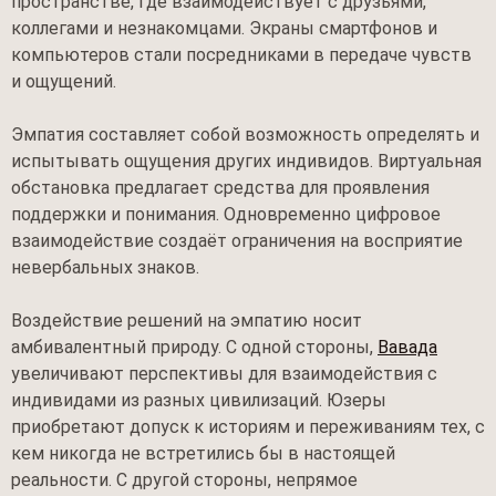
пространстве, где взаимодействует с друзьями,
коллегами и незнакомцами. Экраны смартфонов и
компьютеров стали посредниками в передаче чувств
и ощущений.
Эмпатия составляет собой возможность определять и
испытывать ощущения других индивидов. Виртуальная
обстановка предлагает средства для проявления
поддержки и понимания. Одновременно цифровое
взаимодействие создаёт ограничения на восприятие
невербальных знаков.
Воздействие решений на эмпатию носит
амбивалентный природу. С одной стороны,
Вавада
увеличивают перспективы для взаимодействия с
индивидами из разных цивилизаций. Юзеры
приобретают допуск к историям и переживаниям тех, с
кем никогда не встретились бы в настоящей
реальности. С другой стороны, непрямое