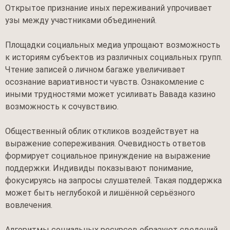
Открытое признание иных переживаний упрочивает
узы между участниками объединений.
Площадки социальных медиа упрощают возможность
к историям субъектов из различных социальных групп.
Чтение записей о личном багаже увеличивает
осознание вариативности чувств. Ознакомление с
иными трудностями может усиливать Вавада казино
возможность к сочувствию.
Общественный облик откликов воздействует на
выражение сопереживания. Очевидность ответов
формирует социальное принуждение на выражение
поддержки. Индивиды показывают понимание,
фокусируясь на запросы слушателей. Такая поддержка
может быть неглубокой и лишённой серьёзного
вовлечения.
Алгоритмы социальных ресурсов образуют сведений