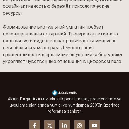
офлайн-активностью бережёт психологические
ресурсы.
Формирование виртуальной эмпатии требует
целенаправленных стараний. Тренировка активного
восприятия в видеозвонках развивает внимание к
невербальным маркерам. Демонстрация
признательности и признание ощущений собеседника
укрепляет чувственные отношения в цифровом поле.
Aktan
Doğal Akustik
, akustik panel imalatı, projelendirme ve
uygulama alanlarında yurtiçi ve yurtdışında 200’ün üzerinde
referansa sahiptir.