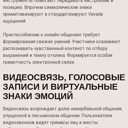
инструменты помогают передавать настроение и
позицию. Впрочем символические знаки
примитивизируют и стандартизируют Vavada
ощущений.
Приспособление к онлайн-общению требует
формирования свежих умений. Участники осваивают
распознавать чувственный контекст по отбору
выражений и темпу отклика. Формируется особая
грамотность электронной связи.
ВИДЕОСВЯЗЬ, ГОЛОСОВЫЕ
ЗАПИСИ И ВИРТУАЛЬНЫЕ
ЗНАКИ ЭМОЦИЙ
Видеосвязь возрождает долю невербальной общения,
упущенной в письменном общении. Пользователи
видеозвонков видят гримасы лиц и жесты