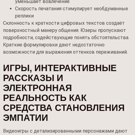
уменьшает вовлечение
Скорость печатания стимулирует необдуманные
реплики
Склонность к краткости цифровых текстов создаёт
поверхностный манеру общения. Юзеры пропускают
подробности, содействующие понять обстоятельства.
Краткие формулировки дают недостаточно
возможности для выражения оттенков переживаний.
ИГРЫ, ИНТЕРАКТИВНЫЕ
РАССКАЗЫ И
ЭЛЕКТРОННАЯ
РЕАЛЬНОСТЬ КАК
СРЕДСТВА СТАНОВЛЕНИЯ
ЭМПАТИИ
Видеоигры с детализированными персонажами дают