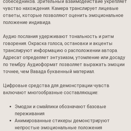
собеседников. Зрительный взаимодействие укрепляет
чувство нахождения. Камера транслирует лицевые
ответы, которые позволяют оценить эмоциональное
положение индивида.
Аудио послания удерживают тональность и ритм
говорения. Окраска голоса, остановки и акценты
транслируют информацию о расположении автора.
Адресат определяет энтузиазм, утомление или досаду
по тембру. Аудиоформат позволяет выражать эмоции
точнее, чем Вавада буквенный материал.
Цифровые средства для демонстрации чувств
включают многообразные составляющие:
Эмодзи и смайлики обозначают базовые
переживания
Анимированные стикеры демонстрируют
непростые эмоциональные положения