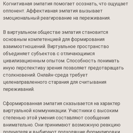
Когнитивная эмпатия помогает осознать, что ощущает
оппонент. Аффективная эмпатия вызывает
эмоциональный реагирование на переживания.
В виртуальном обществе эмпатия становится
основным компетенцией для формирования
взаимоотношений. Виртуальное пространство
объединяет субъектов с отличающимся
цивилизационным опытом. Способность понимать
иную перспективу зрения позволяет предотвращать
столкновений. Онлайн-среда требует
целенаправленного старания для считывания
переживаний.
Сформированная эмпатия сказывается на характер
виртуальной коммуникации. Участники с высоким
степенью этой умения составляют сообщения
внимательно. Они принимают возможную реакцию
получателя и выбирают подходящие формулировки.