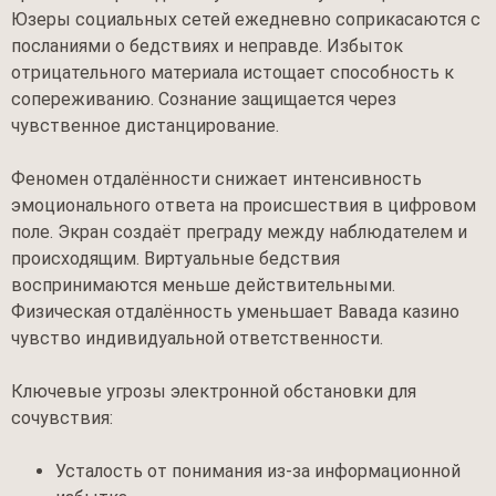
Юзеры социальных сетей ежедневно соприкасаются с
посланиями о бедствиях и неправде. Избыток
отрицательного материала истощает способность к
сопереживанию. Сознание защищается через
чувственное дистанцирование.
Феномен отдалённости снижает интенсивность
эмоционального ответа на происшествия в цифровом
поле. Экран создаёт преграду между наблюдателем и
происходящим. Виртуальные бедствия
воспринимаются меньше действительными.
Физическая отдалённость уменьшает Вавада казино
чувство индивидуальной ответственности.
Ключевые угрозы электронной обстановки для
сочувствия:
Усталость от понимания из-за информационной