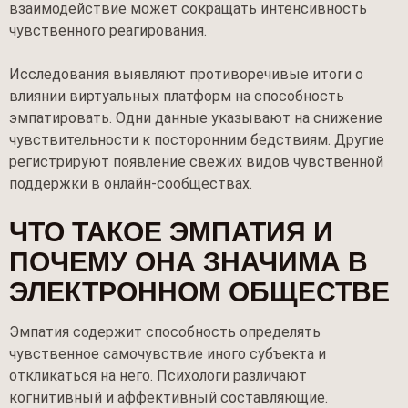
взаимодействие может сокращать интенсивность
чувственного реагирования.
Исследования выявляют противоречивые итоги о
влиянии виртуальных платформ на способность
эмпатировать. Одни данные указывают на снижение
чувствительности к посторонним бедствиям. Другие
регистрируют появление свежих видов чувственной
поддержки в онлайн-сообществах.
ЧТО ТАКОЕ ЭМПАТИЯ И
ПОЧЕМУ ОНА ЗНАЧИМА В
ЭЛЕКТРОННОМ ОБЩЕСТВЕ
Эмпатия содержит способность определять
чувственное самочувствие иного субъекта и
откликаться на него. Психологи различают
когнитивный и аффективный составляющие.