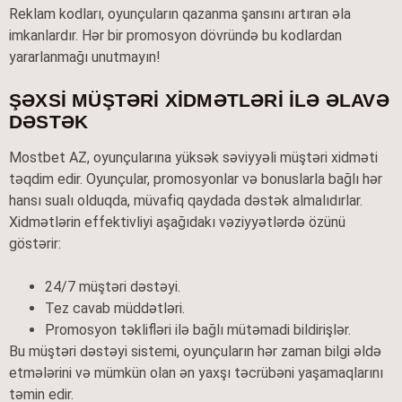
Reklam kodları, oyunçuların qazanma şansını artıran əla
imkanlardır. Hər bir promosyon dövründə bu kodlardan
yararlanmağı unutmayın!
ŞƏXSI MÜŞTƏRI XIDMƏTLƏRI ILƏ ƏLAVƏ
DƏSTƏK
Mostbet AZ, oyunçularına yüksək səviyyəli müştəri xidməti
təqdim edir. Oyunçular, promosyonlar və bonuslarla bağlı hər
hansı sualı olduqda, müvafiq qaydada dəstək almalıdırlar.
Xidmətlərin effektivliyi aşağıdakı vəziyyətlərdə özünü
göstərir:
24/7 müştəri dəstəyi.
Tez cavab müddətləri.
Promosyon təklifləri ilə bağlı mütəmadi bildirişlər.
Bu müştəri dəstəyi sistemi, oyunçuların hər zaman bilgi əldə
etmələrini və mümkün olan ən yaxşı təcrübəni yaşamaqlarını
təmin edir.