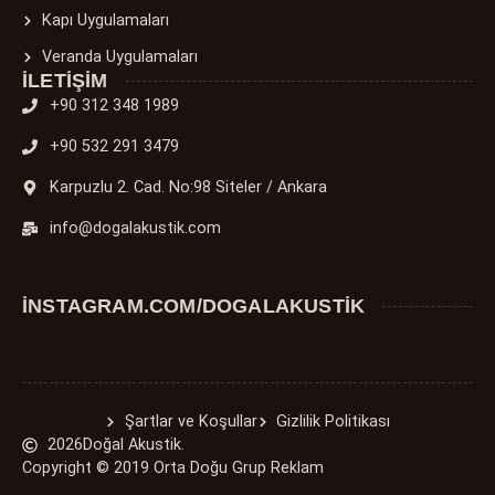
Kapı Uygulamaları
Veranda Uygulamaları
İLETIŞIM
+90 312 348 1989
+90 532 291 3479
Karpuzlu 2. Cad. No:98 Siteler / Ankara
info@dogalakustik.com
INSTAGRAM.COM/DOGALAKUSTIK
Şartlar ve Koşullar
Gizlilik Politikası
2026
Doğal Akustik.
Copyright © 2019 Orta Doğu Grup Reklam