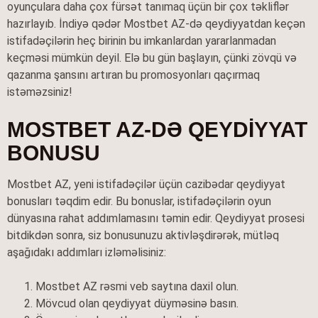
oyunçulara daha çox fürsət tanımaq üçün bir çox təkliflər
hazırlayıb. İndiyə qədər Mostbet AZ-də qeydiyyatdan keçən
istifadəçilərin heç birinin bu imkanlardan yararlanmadan
keçməsi mümkün deyil. Elə bu gün başlayın, çünki zövqü və
qazanma şansını artıran bu promosyonları qaçırmaq
istəməzsiniz!
MOSTBET AZ-DƏ QEYDIYYAT
BONUSU
Mostbet AZ, yeni istifadəçilər üçün cazibədar qeydiyyat
bonusları təqdim edir. Bu bonuslar, istifadəçilərin oyun
dünyasına rahat addımlamasını təmin edir. Qeydiyyat prosesi
bitdikdən sonra, siz bonusunuzu aktivləşdirərək, mütləq
aşağıdakı addımları izləməlisiniz:
Mostbet AZ rəsmi veb saytına daxil olun.
Mövcud olan qeydiyyat düyməsinə basın.