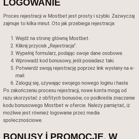
LOGOWANIE
Proces rejestracji w Mostbet jest prosty i szybki. Zazwyczaj
zajmuje to kilka minut. Oto jak przebiega rejestracja:
Wejdź na stronę główną Mostbet.
Kliknij przycisk „Rejestracja”.
Wypełnij formularz, podając swoje dane osobowe.
Wprowadź kod bonusowy, jeśli posiadasz taki.
Potwierdź swoją rejestrację poprzez link wysłany na e-
mail.
Zaloguj się, używając swojego nowego loginu i hasła.
Po zakończeniu procesu rejestracji, nowe konta mogą od
razu skorzystać z obfitych bonusów, co podkreśla znaczenie
kodu bonusowego Mostbet w ofercie. Należy pamiętać, iż
możliwe jest również logowanie przez media
społecznościowe.
BONUSY I PROMOCJE, W