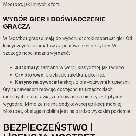
Mostbet, jak i innych ofert.
WYBÓR GIER I DOŚWIADCZENIE
GRACZA
W Mostbet gracze mają do wyboru szeroki repertuar gier. Od
klasycznych automatów aż po nowoczesne tytuły. W
szczególności można wyróżnić:
Automaty:
zarówno w wersji klasycznej, jak i wideo.
Gry stołowe:
blackjack, ruletka, poker itp.
Kasyno na żywo:
interakcja z prawdziwymi krupierami.
Gry są nawiasem mówiąc dostępne na urządzeniach
mobilnych, co sprawia, że doświadczenie gry jest płynne i
wygodne. Mimo że nie ma dedykowanej aplikacji mobilej
Mostbet, obsługa mobilna jest na bardzo wysokim poziomie.
BEZPIECZEŃSTWO I