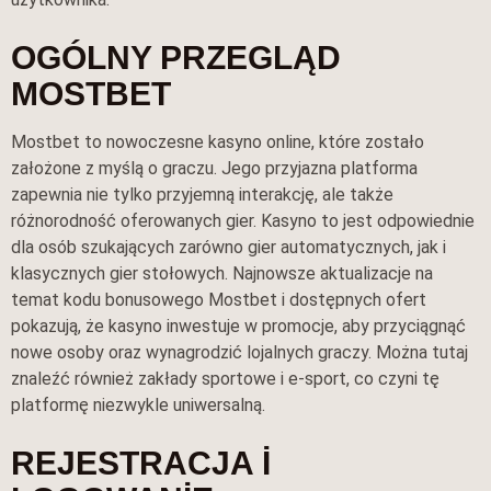
OGÓLNY PRZEGLĄD
MOSTBET
Mostbet to nowoczesne kasyno online, które zostało
założone z myślą o graczu. Jego przyjazna platforma
zapewnia nie tylko przyjemną interakcję, ale także
różnorodność oferowanych gier. Kasyno to jest odpowiednie
dla osób szukających zarówno gier automatycznych, jak i
klasycznych gier stołowych. Najnowsze aktualizacje na
temat kodu bonusowego Mostbet i dostępnych ofert
pokazują, że kasyno inwestuje w promocje, aby przyciągnąć
nowe osoby oraz wynagrodzić lojalnych graczy. Można tutaj
znaleźć również zakłady sportowe i e-sport, co czyni tę
platformę niezwykle uniwersalną.
REJESTRACJA I