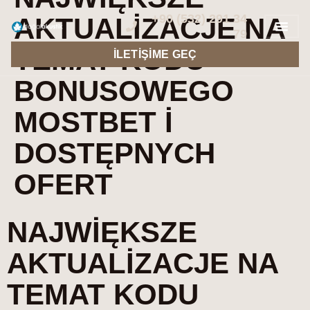
+90 (532) 291 34
AKTUALIZACJE NA
79
TEMAT KODU
İLETIŞIME GEÇ
BONUSOWEGO
MOSTBET I
DOSTĘPNYCH
OFERT
NAJWIĘKSZE
AKTUALIZACJE NA
TEMAT KODU