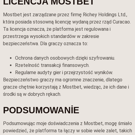
LICENCJA MOSTBET
Mostbet jest zarządzane przez firmę Richey Holdings Ltd.,
która posiada stosowną licencję wydaną przez rząd Curacao.
Ta licencja oznacza, że platforma jest regulowana i
przestrzega wysokich standardów w zakresie
bezpieczeństwa. Dla graczy oznacza to:
Ochrona danych osobowych dzięki szyfrowaniu.
Rzetelność transakcji finansowych.
Regularne audyty gier i przejrzystość wyników.
Bezpieczeństwo graczy ma ogromne znaczenie, dlatego
gracze chętnie korzystają z Mostbet, wiedząc, że ich dane i
środki są w dobrych rękach.
PODSUMOWANIE
Podsumowując moje doświadczenia z Mostbet, mogę śmiało
powiedzieć, że platforma ta łączy w sobie wiele zalet, takich