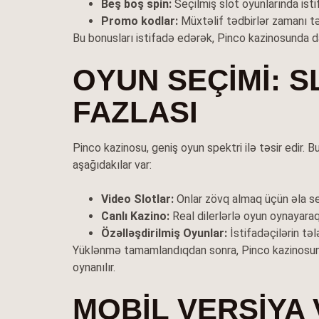
Beş boş spin:
Seçilmiş slot oyunlarında isti
Promo kodlar:
Müxtəlif tədbirlər zamanı tə
Bu bonusları istifadə edərək, Pinco kazinosunda d
OYUN SEÇIMI: S
FAZLASI
Pinco kazinosu, geniş oyun spektri ilə təsir edir.
aşağıdakılar var:
Video Slotlar:
Onlar zövq almaq üçün əla se
Canlı Kazino:
Real dilerlərlə oyun oynayaraq 
Özəlləşdirilmiş Oyunlar:
İstifadəçilərin tə
Yüklənmə tamamlandıqdan sonra, Pinco kazinosunu
oynanılır.
MOBIL VERSIYA 