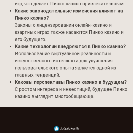
игр, что делает Пинко казино привлекательным.
Какие законодательные изменения влияют на
Пинко казино?
Законы о лицензировании онлайн-казино и
азартных играх также касаются Пинко казино и
его будущего.
Какие технологии внедряются в Пинко казино?
Использование виртуальной реальности и
искусственного интеллекта для улучшения
пользовательского опыта является одной из
главных тенденций.
Каковы перспективы Пинко казино в будущем?
С ростом интереса и инвестиций, будущее Пинко
казино выглядит многообещающе.