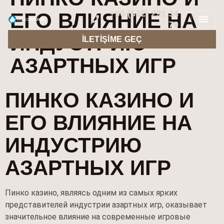
+90 (532) 291 34
ЕГО ВЛИЯНИЕ НА
79
ИНДУСТРИЮ
İLETIŞIME GEÇ
АЗАРТНЫХ ИГР
ПИНКО КАЗИНО И
ЕГО ВЛИЯНИЕ НА
ИНДУСТРИЮ
АЗАРТНЫХ ИГР
Пинко казино, являясь одним из самых ярких
представителей индустрии азартных игр, оказывает
значительное влияние на современные игровые