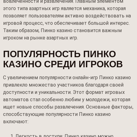
вовлеченности и развлечения. Главным элементом
этого типа азартных игр является механика, которая
позволяет пользователям активно воздействовать на
игровой процесс, что обеспечивает большой интерес.
Таким образом, Пинко казино становится важным
игроком на рынке азартных игр.
ПОПУЛЯРНОСТЬ ПИНКО
КАЗИНО СРЕДИ ИГРОКОВ
С увеличением популярности онлайн-игр Пинко казино
привлекло множество участников благодаря своей
доступности и уникальности. Этот формат игровых
автоматов стал особенно любим у молодежи, которая
ищет новые способы развлечения. Основные факторы,
способствующие популярности Пинко казино
включают:
Легкость в доступе: Пинко казино можно