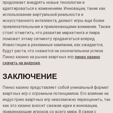
продолжает внедрять новые технологии и
адаптироваться к изменениям. Инновации, такие как
использование виртуальной реальности и
искусственного интеллекта, делают игры еще более
привлекательными и привлекающими внимание. Также
стоит отметить, что развитие маркетинга и пиара
поможет этому сегменту продвигаться вперед.
Инвестиции в рекламные кампании, как ожидается,
будут расти, что скажется на окончательном успехе
Пинко казино на рынке азартных игр
пинко казино
скачать на андроид
.
ЗАКЛЮЧЕНИЕ
Пинко казино представляет собой уникальный формат
азартных игр с огромным потенциалом. Его влияние на
индустрию азартных игр невозможно переоценить, так
как это казино вносит свежие идеи и инновации,
привлекающие игроков со всего мира. В связи с