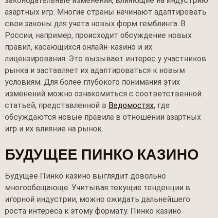
законодательные изменения, влияющие на индустрию
азартных игр. Многие страны начинают адаптировать
свои законы для учета новых форм гемблинга. В
России, например, происходит обсуждение новых
правил, касающихся онлайн-казино и их
лицензирования. Это вызывает интерес у участников
рынка и заставляет их адаптироваться к новым
условиям. Для более глубокого понимания этих
изменений можно ознакомиться с соответственной
статьей, представленной в
Ведомостях
, где
обсуждаются новые правила в отношении азартных
игр и их влияние на рынок.
БУДУЩЕЕ ПИНКО КАЗИНО
Будущее Пинко казино выглядит довольно
многообещающе. Учитывая текущие тенденции в
игорной индустрии, можно ожидать дальнейшего
роста интереса к этому формату. Пинко казино