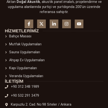
Aktan
Doğal Akustik
, akustik panel imalatı, projelendirme ve
uygulama alanlarında yurtiçi ve yurtdışında 200’ün üzerinde
referansa sahiptir.
HIZMETLERIMIZ
Bahçe Masası
Mutfak Uygulamaları
Sauna Uygulamaları
Ahşap Ev Uygulamaları
Kapı Uygulamaları
Veranda Uygulamaları
İLETIŞIM
+90 312 348 1989
+90 532 291 3479
Karpuzlu 2. Cad. No:98 Siteler / Ankara