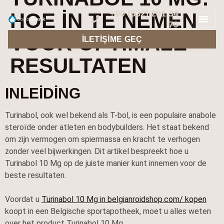
+90 (532) 291 34
HOE IN TE NEMEN
79
VOOR OPTIMALE
İLETIŞIME GEÇ
RESULTATEN
INLEIDING
Turinabol, ook wel bekend als T-bol, is een populaire anabole
steroïde onder atleten en bodybuilders. Het staat bekend
om zijn vermogen om spiermassa en kracht te verhogen
zonder veel bijwerkingen. Dit artikel bespreekt hoe u
Turinabol 10 Mg op de juiste manier kunt innemen voor de
beste resultaten.
Voordat u
Turinabol 10 Mg in belgianroidshop.com/ kopen
koopt in een Belgische sportapotheek, moet u alles weten
over het product Turinabol 10 Mg.