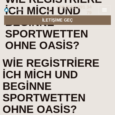
+90 (532) 291 34
ICH MICH UND
79
BEGINNE
İLETIŞIME GEÇ
SPORTWETTEN
OHNE OASIS?
WIE REGISTRIERE
ICH MICH UND
BEGINNE
SPORTWETTEN
OHNE OASIS?