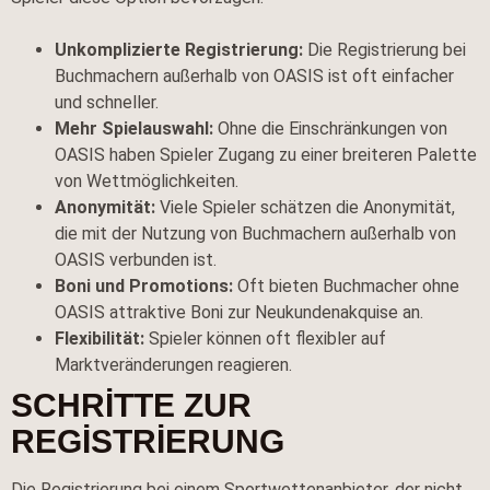
Unkomplizierte Registrierung:
Die Registrierung bei
Buchmachern außerhalb von OASIS ist oft einfacher
und schneller.
Mehr Spielauswahl:
Ohne die Einschränkungen von
OASIS haben Spieler Zugang zu einer breiteren Palette
von Wettmöglichkeiten.
Anonymität:
Viele Spieler schätzen die Anonymität,
die mit der Nutzung von Buchmachern außerhalb von
OASIS verbunden ist.
Boni und Promotions:
Oft bieten Buchmacher ohne
OASIS attraktive Boni zur Neukundenakquise an.
Flexibilität:
Spieler können oft flexibler auf
Marktveränderungen reagieren.
SCHRITTE ZUR
REGISTRIERUNG
Die Registrierung bei einem Sportwettenanbieter, der nicht