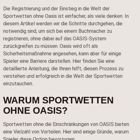
Die Registrierung und der Einstieg in die Welt der
Sportwetten ohne Oasis ist einfacher, als viele denken. In
diesem Artikel werden wir die Schritte durchgehen, die
notwendig sind, um sich bei einem Buchmacher zu
registrieren, ohne dabei auf das OASIS-System
zurückgreifen zu müssen. Oasis wird oft als
Sicherheitsmaßnahme angesehen, kann aber für einige
Spieler eine Barriere darstellen. Hier finden Sie eine
detaillierte Anleitung, die Ihnen hilft, diesen Prozess zu
verstehen und erfolgreich in die Welt der Sportwetten
einzutauchen.
WARUM SPORTWETTEN
OHNE OASIS?
Sportwetten ohne die Einschränkungen von OASIS bieten
eine Vielzahl von Vorteilen. Hier sind einige Gründe, warum
Spieler diese Option bevorzugen: